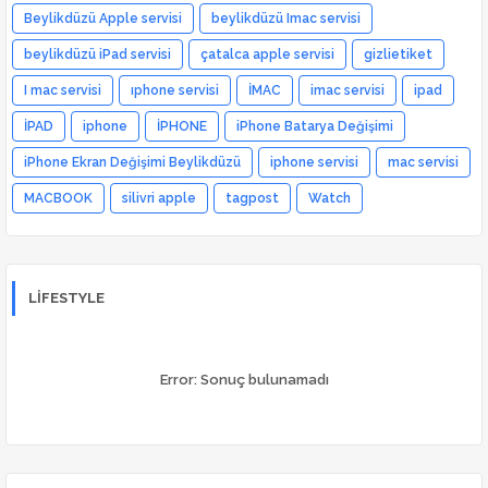
Beylikdüzü Apple servisi
beylikdüzü Imac servisi
beylikdüzü iPad servisi
çatalca apple servisi
gizlietiket
I mac servisi
ıphone servisi
İMAC
imac servisi
ipad
İPAD
iphone
İPHONE
iPhone Batarya Değişimi
iPhone Ekran Değişimi Beylikdüzü
iphone servisi
mac servisi
MACBOOK
silivri apple
tagpost
Watch
LIFESTYLE
Error:
Sonuç bulunamadı