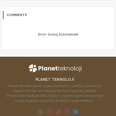
COMMENTS
Error:
Sonuç bulunamadı
PLANET TEKNOLOJİ
Planet Teknoloji olarak Apple markasının ürettiği ürünlerin bir
çoğuna hizmet vermekteyiz bunların başında gelenler
iPhone,iPad,MacBook,iMac,iWatch ürünlerin gerek donanımsal
arızlarını gerek yazılımsal arızalarını gidermekteyiz.