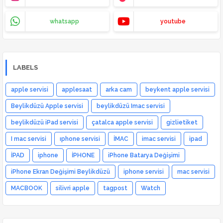
whatsapp
youtube
LABELS
apple servisi
applesaat
arka cam
beykent apple servisi
Beylikdüzü Apple servisi
beylikdüzü Imac servisi
beylikdüzü iPad servisi
çatalca apple servisi
gizlietiket
I mac servisi
ıphone servisi
İMAC
imac servisi
ipad
İPAD
iphone
İPHONE
iPhone Batarya Değişimi
iPhone Ekran Değişimi Beylikdüzü
iphone servisi
mac servisi
MACBOOK
silivri apple
tagpost
Watch