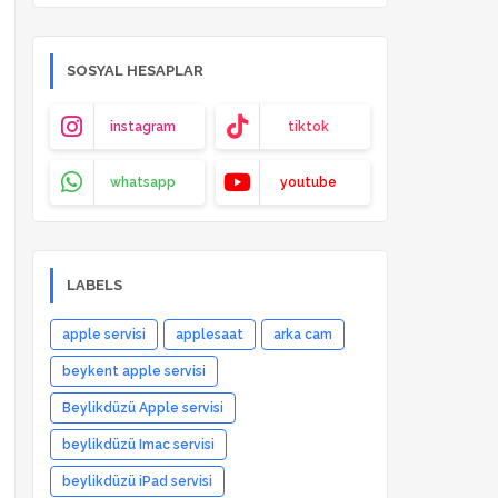
SOSYAL HESAPLAR
instagram
tiktok
whatsapp
youtube
LABELS
apple servisi
applesaat
arka cam
beykent apple servisi
Beylikdüzü Apple servisi
beylikdüzü Imac servisi
beylikdüzü iPad servisi