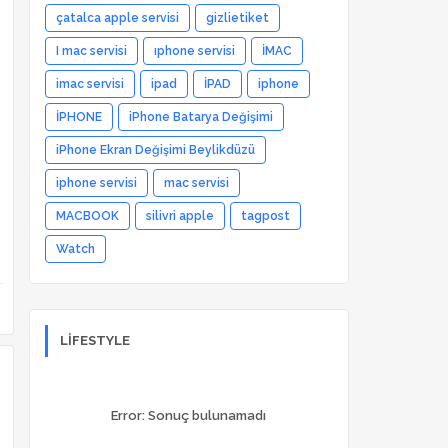
çatalca apple servisi
gizlietiket
I mac servisi
ıphone servisi
İMAC
imac servisi
ipad
İPAD
iphone
İPHONE
iPhone Batarya Değişimi
iPhone Ekran Değişimi Beylikdüzü
iphone servisi
mac servisi
MACBOOK
silivri apple
tagpost
Watch
LIFESTYLE
Error:
Sonuç bulunamadı