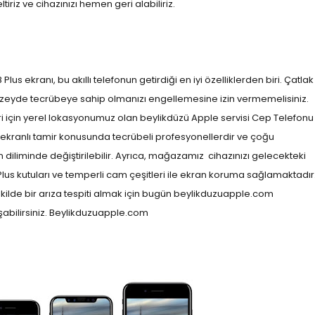
iriz ve cihazınızı hemen geri alabiliriz.
us ekranı, bu akıllı telefonun getirdiği en iyi özelliklerden biri. Çatlak
düzeyde tecrübeye sahip olmanızı engellemesine izin vermemelisiniz.
eri için yerel lokasyonumuz olan beylikdüzü Apple servisi Cep Telefonu
 ekranlı tamir konusunda tecrübeli profesyonellerdir ve çoğu
diliminde değiştirilebilir. Ayrıca, mağazamız
cihazınızı gelecekteki
us kutuları ve temperli cam çeşitleri ile ekran koruma sağlamaktadır
ekilde bir arıza tespiti almak için bugün beylikduzuapple.com
abilirsiniz. Beylikduzuapple.com