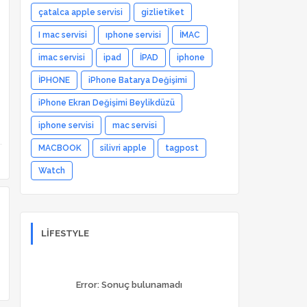
çatalca apple servisi
gizlietiket
I mac servisi
ıphone servisi
İMAC
imac servisi
ipad
İPAD
iphone
İPHONE
iPhone Batarya Değişimi
iPhone Ekran Değişimi Beylikdüzü
iphone servisi
mac servisi
MACBOOK
silivri apple
tagpost
Watch
LIFESTYLE
Error:
Sonuç bulunamadı