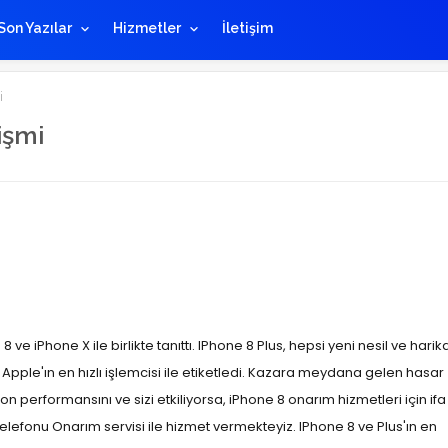
Son Yazılar
Hizmetler
İletişim
i
işmi
8 ve iPhone X ile birlikte tanıttı. IPhone 8 Plus, hepsi yeni nesil ve harik
ple'ın en hızlı işlemcisi ile etiketledi. Kazara meydana gelen hasar
lefon performansını ve sizi etkiliyorsa, iPhone 8 onarım hizmetleri için ifa
efonu Onarım servisi ile hizmet vermekteyiz. IPhone 8 ve Plus'ın en