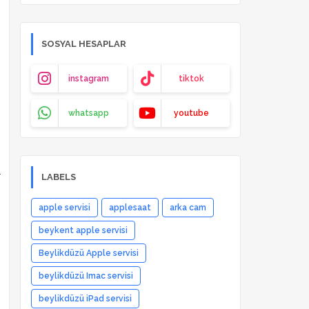
SOSYAL HESAPLAR
instagram
tiktok
whatsapp
youtube
.
LABELS
apple servisi
applesaat
arka cam
beykent apple servisi
Beylikdüzü Apple servisi
beylikdüzü Imac servisi
beylikdüzü iPad servisi