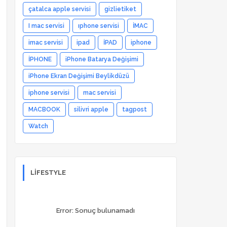
çatalca apple servisi
gizlietiket
I mac servisi
ıphone servisi
İMAC
imac servisi
ipad
İPAD
iphone
İPHONE
iPhone Batarya Değişimi
iPhone Ekran Değişimi Beylikdüzü
iphone servisi
mac servisi
MACBOOK
silivri apple
tagpost
Watch
LIFESTYLE
Error:
Sonuç bulunamadı