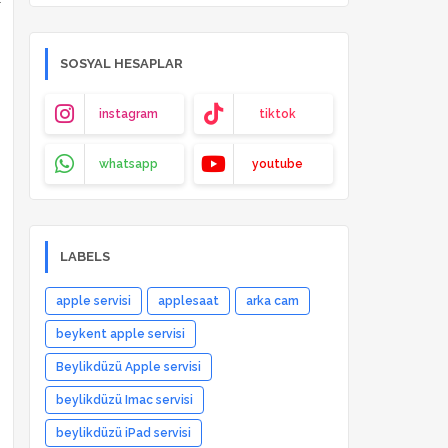
r
SOSYAL HESAPLAR
instagram
tiktok
whatsapp
youtube
LABELS
apple servisi
applesaat
arka cam
beykent apple servisi
Beylikdüzü Apple servisi
beylikdüzü Imac servisi
beylikdüzü iPad servisi