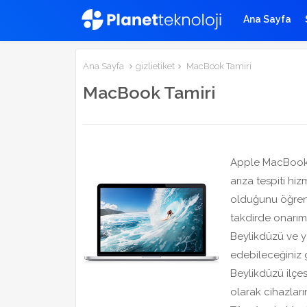
Ana Sayfa
Ana Sayfa
gizlietiket
MacBook Tamiri
MacBook Tamiri
Apple MacBook b
arıza tespiti hi
olduğunu öğrene
takdirde onarım 
Beylikdüzü ve ya
edebileceğiniz g
Beylikdüzü ilçe
olarak cihazların