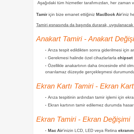
Aşağıdaki tüm hizmetler tarafımızdan, her zaman
Tamir
için bize emanet ettiğiniz
MacBook Air
'iniz 
Tamiri esnasında da başında durarak, uygulanacak tü
Anakart Tamiri - Anakart Değiş
Arıza tespit edildikten sonra giderilmesi için
Gerekmesi halinde özel cihazlarlarla
chipset
Özellikle anakartının daha öncesinde ehil olm
onarılamaz düzeyde gerçekleşmesi durumun
Ekran Kartı Tamiri - Ekran Kart
Arıza tespitinin ardından tamir işlemi için ekr
Ekran kartının tamir edilemez durumda has
Ekran Tamiri - Ekran Değişimi
Mac Air
'inizin LCD, LED veya Retina
ekranın