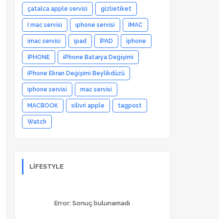
çatalca apple servisi
gizlietiket
I mac servisi
ıphone servisi
İMAC
imac servisi
ipad
İPAD
iphone
İPHONE
iPhone Batarya Değişimi
iPhone Ekran Değişimi Beylikdüzü
iphone servisi
mac servisi
MACBOOK
silivri apple
tagpost
Watch
LIFESTYLE
Error:
Sonuç bulunamadı