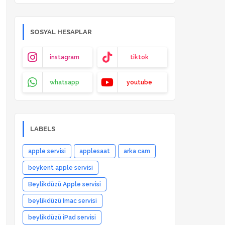
SOSYAL HESAPLAR
instagram
tiktok
whatsapp
youtube
LABELS
apple servisi
applesaat
arka cam
beykent apple servisi
Beylikdüzü Apple servisi
beylikdüzü Imac servisi
beylikdüzü iPad servisi