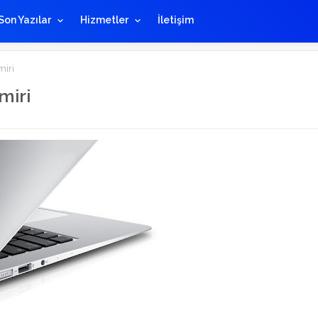
Son Yazılar
Hizmetler
İletişim
iri
miri