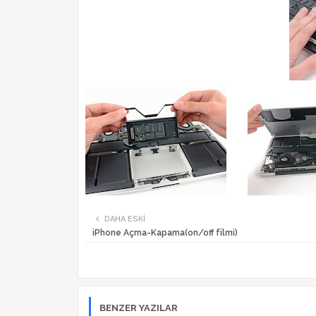
DAHA ESKI
iPhone Açma-Kapama(on/off filmi)
BENZER YAZILAR